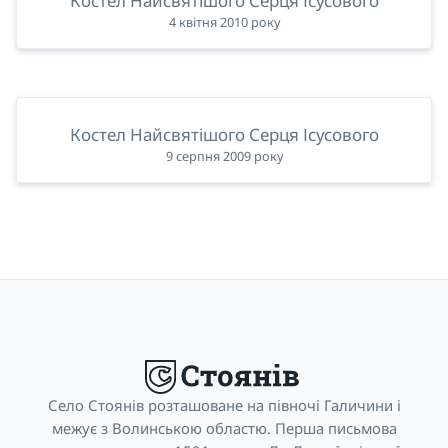
Костел Найсвятішого Серця Ісусового
4 квітня 2010 року
Костел Найсвятішого Серця Ісусового
9 серпня 2009 року
Село Стоянів розташоване на півночі Галичини і
межує з Волинською областю. Перша письмова