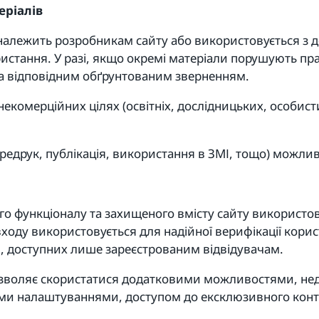
еріалів
т належить розробникам сайту або використовується з 
стання. У разі, якщо окремі матеріали порушують права
за відповідним обґрунтованим зверненням.
некомерційних цілях (освітніх, дослідницьких, особис
ередрук, публікація, використання в ЗМІ, тощо) можл
го функціоналу та захищеного вмісту сайту використо
входу використовується для надійної верифікації корис
, доступних лише зареєстрованим відвідувачам.
дозволяє скористатися додатковими можливостями, н
ими налаштуваннями, доступом до ексклюзивного кон