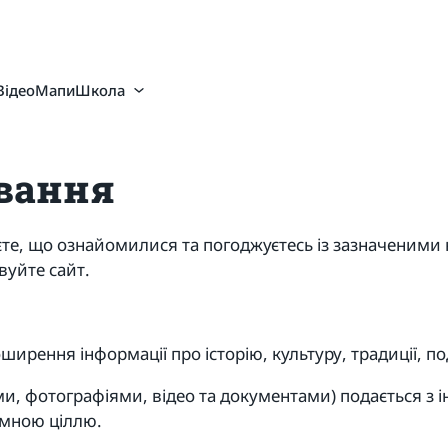
Відео
Мапи
Школа
вання
те, що ознайомилися та погоджуєтесь із зазначеним
вуйте сайт.
ширення інформації про історію, культуру, традиції, под
тами, фотографіями, відео та документами) подається 
амною ціллю.