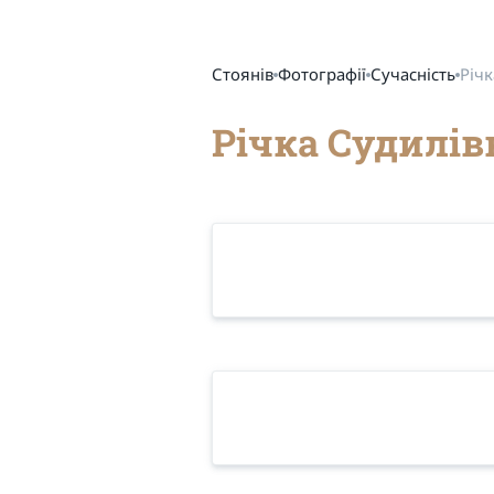
Стоянів
Фотографії
Сучасність
Річк
Річка Судилів