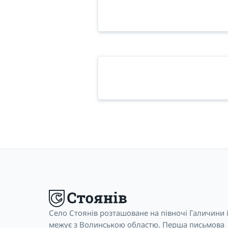
Село Стоянів розташоване на півночі Галичини 
межує з Волинською областю. Перша письмова